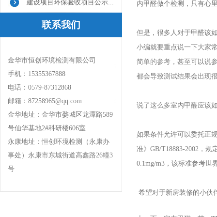
建设项目环保验收项目公示...
内甲醛做个检测，只有心
联系我们
但是，很多人对于甲醛该
小编就要重点说一下大家
金华市恒创环境检测有限公司
简单的参考，甚至可以说
手机：15355367888
都会导致测试结果会出现
电话：0579-87312868
邮箱：87258965@qq.com
说了这么多室内甲醛应该
金华地址：金华市婺城区龙潭路589
号仙华基地2#科研楼606室
如果条件允许可以委托正
永康地址：恒创环境检测（永康办
准》GB/T18883-2
事处）永康市东城街道高鑫路26幢3
0.1mg/m3，该标准
号
希望对于新房装修的小伙