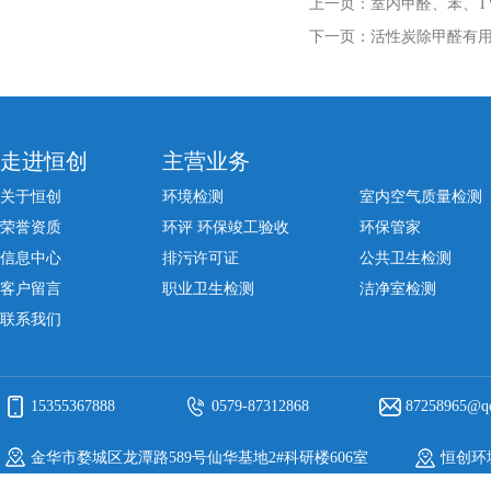
上一页：
室内甲醛、苯、T
下一页：
活性炭除甲醛有
走进恒创
主营业务
关于恒创
环境检测
室内空气质量检测
荣誉资质
环评 环保竣工验收
环保管家
信息中心
排污许可证
公共卫生检测
客户留言
职业卫生检测
洁净室检测
联系我们
15355367888
0579-87312868
87258965@q
金华市婺城区龙潭路589号仙华基地2#科研楼606室
恒创环