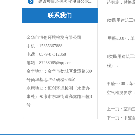
建设项目环保验收项目公示...
起实施，替换原
联系我们
Ⅰ类民用建筑
金华市恒创环境检测有限公司
甲醛≤0.07，苯≤
手机：15355367888
电话：0579-87312868
Ⅱ类民用建筑
邮箱：87258965@qq.com
程）：
金华地址：金华市婺城区龙潭路589
号仙华基地2#科研楼606室
甲醛≤0.08，苯≤
永康地址：恒创环境检测（永康办
空气检测要求：
事处）永康市东城街道高鑫路26幢3
号
上一页：
室内空
下一页：
甲醛