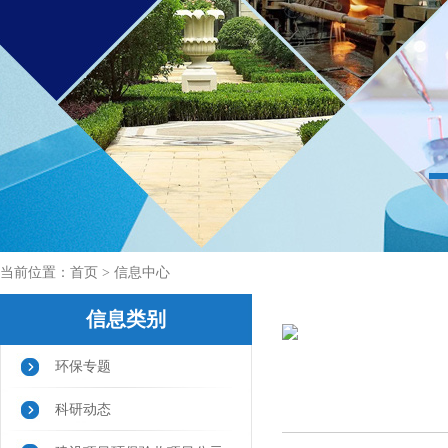
当前位置：
首页
> 信息中心
信息类别
环保专题
科研动态