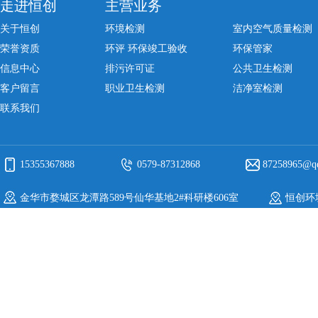
走进恒创
主营业务
关于恒创
环境检测
室内空气质量检测
荣誉资质
环评 环保竣工验收
环保管家
信息中心
排污许可证
公共卫生检测
客户留言
职业卫生检测
洁净室检测
联系我们
15355367888
0579-87312868
87258965@q
金华市婺城区龙潭路589号仙华基地2#科研楼606室
恒创环