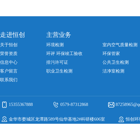
走进恒创
主营业务
关于恒创
环境检测
室内空气质量检测
荣誉资质
环评 环保竣工验收
环保管家
信息中心
排污许可证
公共卫生检测
客户留言
职业卫生检测
洁净室检测
联系我们
15355367888
0579-87312868
87258965@q
金华市婺城区龙潭路589号仙华基地2#科研楼606室
恒创环