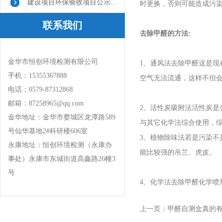
建设项目环保验收项目公示...
时更换，否则可能造成污
联系我们
去除甲醛的方法:
金华市恒创环境检测有限公司
1、通风法去除甲醛这是
手机：15355367888
空气无法流通，这样不但
电话：0579-87312868
邮箱：87258965@qq.com
2、活性炭吸附法活性炭是
金华地址：金华市婺城区龙潭路589
与其它化学法综合使用，
号仙华基地2#科研楼606室
3、植物除味法若是污染不
永康地址：恒创环境检测（永康办
能比较强的吊兰、虎皮。
事处）永康市东城街道高鑫路26幢3
号
4、化学法去除甲醛化学
上一页：
甲醛自测盒真的